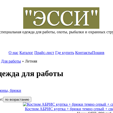
специальная одежда для работы, охоты, рыбалки и охранных стр
О нас
Каталог
Прайс-лист
Где купить
Контакты
Пошив
»
Для работы
»
Летняя
дежда для работы
зоны, брюки
е:
по возрастанию
Костюм АБРИС куртка + брюки темно серый + св