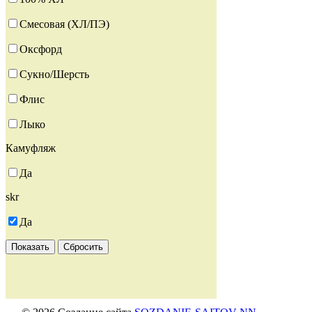
Смесовая (ХЛ/ПЭ)
Оксфорд
Сукно/Шерсть
Флис
Лыко
Камуфляж
Да
skr
Да
Показать
Сбросить