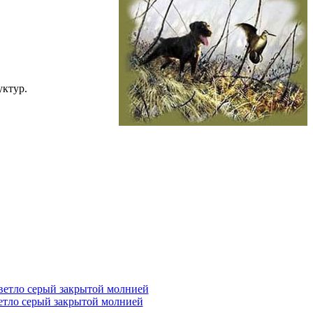
уктур.
етло серый закрытой молнией