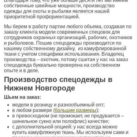
Благодаря тому, что уже больше десяти лет мы имеем
собственные швейные мощности, производство
одежды для охоты и рыбалки является нашей
приоритетной профориентацией.
Мы берем в работу партии любого объема, создавая по
заказу клиента модели современных спецовок для
сотрудников охранных организаций, рабочих, охотников
и рыболовов. Пошив спецодежды производится по
нашему собственному дизайну, из камуфлированной
ткани с учетом специфики использования. Владелец
производства – охотник, потому сшитая у нас на заказ
спецодежда буквально проверена на собственном
опыте и в деле.
Производство спецодежды в
Нижнем Новгороде
Шьем на заказ:
модели в розницу и разнообъемный опт;
в любом размере (
большие размеры
);
в превосходном (не промокает, не продувается –
шинельное сукно или полофлис) качестве;
с дополнительной опцией: у нас всегда можно
купить камуфляжную ткань. Мы используем сами и