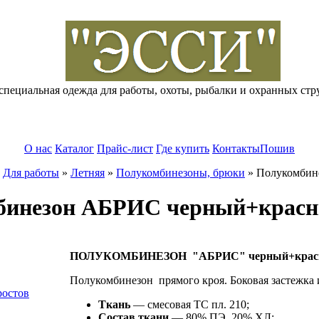
специальная одежда для работы, охоты, рыбалки и охранных стр
О нас
Каталог
Прайс-лист
Где купить
Контакты
Пошив
»
Для работы
»
Летняя
»
Полукомбинезоны, брюки
»
Полукомбин
бинезон АБРИС черный+крас
ПОЛУКОМБИНЕЗОН "АБРИС" черный+крас
Полукомбинезон прямого кроя. Боковая застежка и
ростов
Ткань
— смесовая ТС пл. 210;
Состав ткани
— 80% ПЭ, 20% ХЛ;