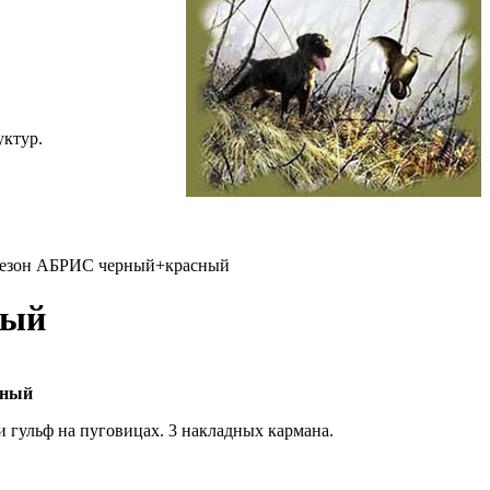
уктур.
езон АБРИС черный+красный
ный
ный
 гульф на пуговицах. 3 накладных кармана.