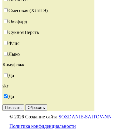
Смесовая (ХЛ/ПЭ)
Оксфорд
Сукно/Шерсть
Флис
Лыко
Камуфляж
Да
skr
Да
Показать
Сбросить
© 2026 Создание сайта
SOZDANIE-SAITOV-NN
Политика конфиденциальности