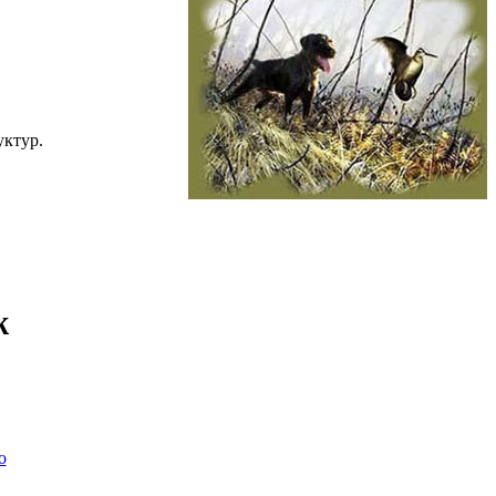
уктур.
ж