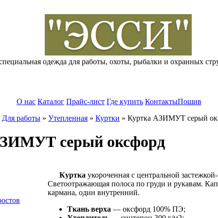
специальная одежда для работы, охоты, рыбалки и охранных стр
О нас
Каталог
Прайс-лист
Где купить
Контакты
Пошив
»
Для работы
»
Утепленная
»
Куртки
»
Куртка АЗИМУТ серый ок
АЗИМУТ серый оксфорд
Куртка
укороченная с центральной застежкой-
Cветоотражающая полоса по груди и рукавам. Кап
кармана, один внутренний.
ростов
Ткань верха
— оксфорд 100% ПЭ;
Утеплитель
— синтепон 300 г/м2;