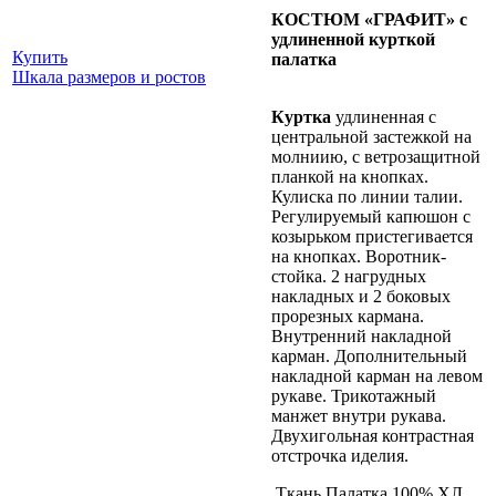
КОСТЮМ «ГРАФИТ» с
удлиненной курткой
Купить
палатка
Шкала размеров и ростов
Куртка
удлиненная с
центральной застежкой на
молниию, с ветрозащитной
планкой на кнопках.
Кулиска по линии талии.
Регулируемый капюшон с
козырьком пристегивается
на кнопках. Воротник-
стойка. 2 нагрудных
накладных и 2 боковых
прорезных кармана.
Внутренний накладной
карман. Дополнительный
накладной карман на левом
рукаве. Трикотажный
манжет внутри рукава.
Двухигольная контрастная
отстрочка иделия.
Ткань Палатка 100% ХЛ