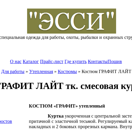
специальная одежда для работы, охоты, рыбалки и охранных стр
О нас
Каталог
Прайс-лист
Где купить
Контакты
Пошив
»
Для работы
»
Утепленная
»
Костюмы
»
Костюм ГРАФИТ ЛАЙТ тк
РАФИТ ЛАЙТ тк. смесовая ку
КОСТЮМ «ГРАФИТ» утепленный
Куртка
укороченная с центральной заст
ростов
притачной с эластичной тесьмой. Регулируемый к
накладных и 2 боковых прорезных кармана. Внут