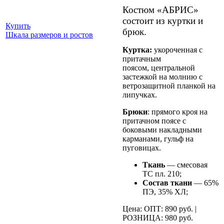
Костюм «АБРИС»
состоит из куртки и
Купить
брюк.
Шкала размеров и ростов
Куртка:
укороченная с
притачным
поясом, центральной
застежкой на молнию с
ветрозащитной планкой на
липучках.
Брюки
: прямого кроя на
притачном поясе с
боковыми накладными
карманами, гульф на
пуговицах.
Ткань
— смесовая
ТС пл. 210;
Состав ткани
— 65%
ПЭ, 35% ХЛ;
Цена: ОПТ: 890 руб. |
РОЗНИЦА: 980 руб.