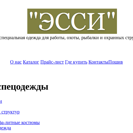
специальная одежда для работы, охоты, рыбалки и охранных стр
О нас
Каталог
Прайс-лист
Где купить
Контакты
Пошив
спецодежды
и
 структур
фа-литные костюмы
дежда