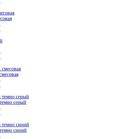
.
совая
.
.
.
.
смесовая
.
.
темно серый
.
.
темно синий
.