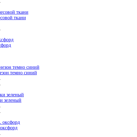
.
совой ткани
.
сфорд
.
зон темно синий
.
.
и зеленый
.
.
оксфорд
.