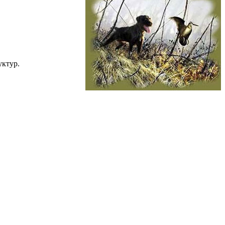
уктур.