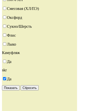
Смесовая (ХЛ/ПЭ)
Оксфорд
Сукно/Шерсть
Флис
Лыко
Камуфляж
Да
skr
Да
Показать
Сбросить